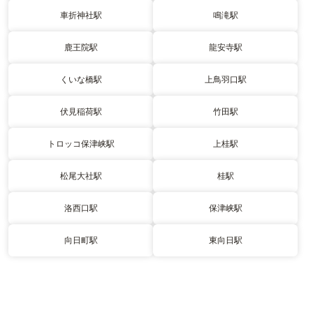
車折神社駅
鳴滝駅
鹿王院駅
龍安寺駅
くいな橋駅
上鳥羽口駅
伏見稲荷駅
竹田駅
トロッコ保津峡駅
上桂駅
松尾大社駅
桂駅
洛西口駅
保津峡駅
向日町駅
東向日駅