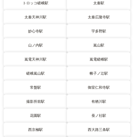
トロッコ嵯峨駅
太秦駅
太秦天神川駅
太秦広隆寺駅
妙心寺駅
宇多野駅
山ノ内駅
嵐山駅
嵐電天神川駅
嵐電嵯峨駅
嵯峨嵐山駅
帷子ノ辻駅
常盤駅
御室仁和寺駅
撮影所前駅
有栖川駅
花園駅
蚕ノ社駅
西京極駅
西大路三条駅