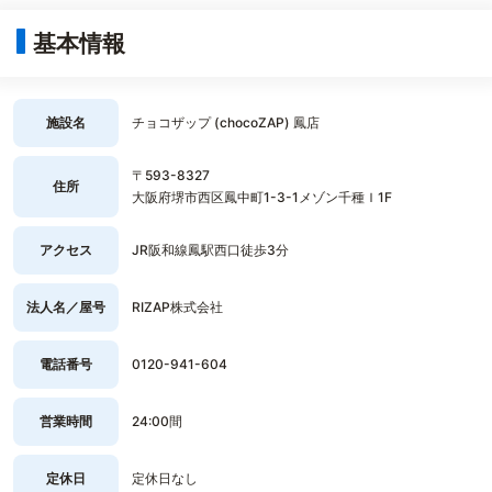
基本情報
施設名
チョコザップ (chocoZAP) 鳳店
〒593-8327
住所
大阪府堺市西区鳳中町1-3-1メゾン千種Ｉ1F
アクセス
JR阪和線鳳駅西口徒歩3分
法人名／屋号
RIZAP株式会社
電話番号
0120-941-604
営業時間
24:00間
定休日
定休日なし