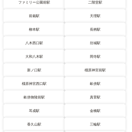
ファミリー公園前駅
二階堂駅
前栽駅
天理駅
柳本駅
長柄駅
八木西口駅
坊城駅
大和八木駅
岡寺駅
新ノ口駅
橿原神宮前駅
橿原神宮西口駅
畝傍駅
畝傍御陵前駅
真菅駅
耳成駅
金橋駅
香久山駅
三輪駅