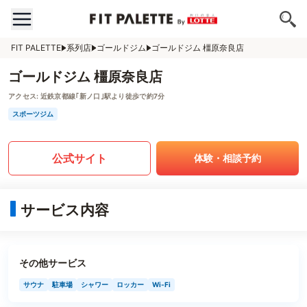
FIT PALETTE
系列店
ゴールドジム
ゴールドジム 橿原奈良店
ゴールドジム 橿原奈良店
アクセス:
近鉄京都線｢新ノ口｣駅より徒歩で約7分
スポーツジム
公式サイト
体験・相談予約
サービス内容
その他サービス
サウナ
駐車場
シャワー
ロッカー
Wi-Fi