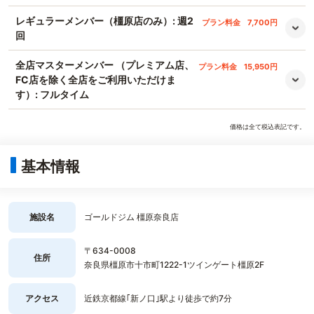
レギュラーメンバー（橿原店のみ）: 週2
プラン料金
7,700円
回
全店マスターメンバー （プレミアム店、
プラン料金
15,950円
FC店を除く全店をご利用いただけま
す）: フルタイム
価格は全て税込表記です。
基本情報
施設名
ゴールドジム 橿原奈良店
〒634-0008
住所
奈良県橿原市十市町1222-1ツインゲート橿原2F
アクセス
近鉄京都線｢新ノ口｣駅より徒歩で約7分