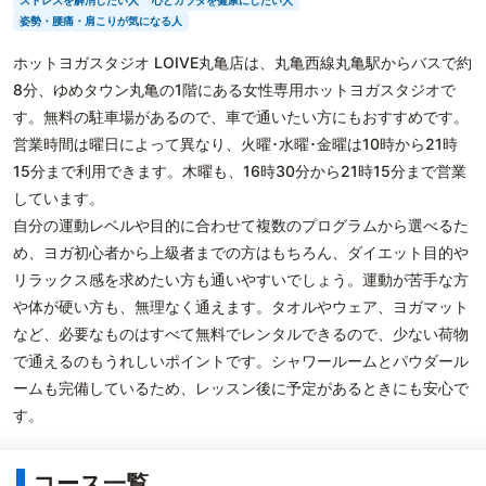
ストレスを解消したい人
心とカラダを健康にしたい人
姿勢・腰痛・肩こりが気になる人
ホットヨガスタジオ LOIVE丸亀店は、丸亀西線丸亀駅からバスで約
8分、ゆめタウン丸亀の1階にある女性専用ホットヨガスタジオで
す。無料の駐車場があるので、車で通いたい方にもおすすめです。
営業時間は曜日によって異なり、火曜･水曜･金曜は10時から21時
15分まで利用できます。木曜も、16時30分から21時15分まで営業
しています。
自分の運動レベルや目的に合わせて複数のプログラムから選べるた
め、ヨガ初心者から上級者までの方はもちろん、ダイエット目的や
リラックス感を求めたい方も通いやすいでしょう。運動が苦手な方
や体が硬い方も、無理なく通えます。タオルやウェア、ヨガマット
など、必要なものはすべて無料でレンタルできるので、少ない荷物
で通えるのもうれしいポイントです。シャワールームとパウダール
ームも完備しているため、レッスン後に予定があるときにも安心で
す。
コース一覧