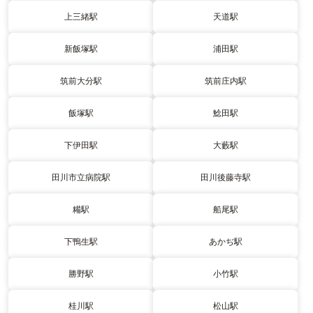
上三緒駅
天道駅
新飯塚駅
浦田駅
筑前大分駅
筑前庄内駅
飯塚駅
鯰田駅
下伊田駅
大藪駅
田川市立病院駅
田川後藤寺駅
糒駅
船尾駅
下鴨生駅
あかぢ駅
勝野駅
小竹駅
桂川駅
松山駅