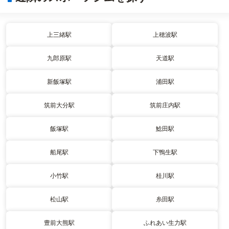
上三緒駅
上穂波駅
九郎原駅
天道駅
新飯塚駅
浦田駅
筑前大分駅
筑前庄内駅
飯塚駅
鯰田駅
船尾駅
下鴨生駅
小竹駅
桂川駅
松山駅
糸田駅
豊前大熊駅
ふれあい生力駅