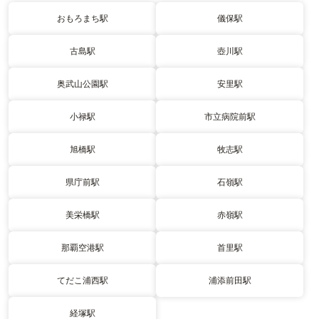
おもろまち駅
儀保駅
古島駅
壺川駅
奥武山公園駅
安里駅
小禄駅
市立病院前駅
旭橋駅
牧志駅
県庁前駅
石嶺駅
美栄橋駅
赤嶺駅
那覇空港駅
首里駅
てだこ浦西駅
浦添前田駅
経塚駅