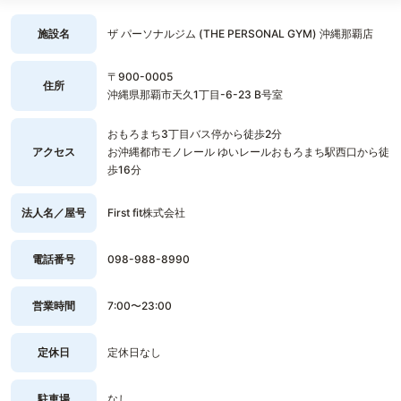
施設名
ザ パーソナルジム (THE PERSONAL GYM) 沖縄那覇店
〒900-0005
住所
沖縄県那覇市天久1丁目-6-23 B号室
おもろまち3丁目バス停から徒歩2分
アクセス
お沖縄都市モノレール ゆいレールおもろまち駅西口から徒
歩16分
法人名／屋号
First fit株式会社
電話番号
098-988-8990
営業時間
7:00〜23:00
定休日
定休日なし
駐車場
なし