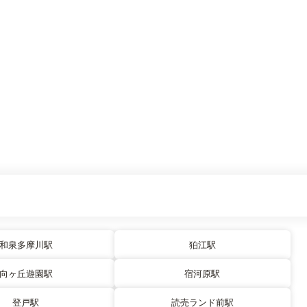
和泉多摩川駅
狛江駅
向ヶ丘遊園駅
宿河原駅
登戸駅
読売ランド前駅