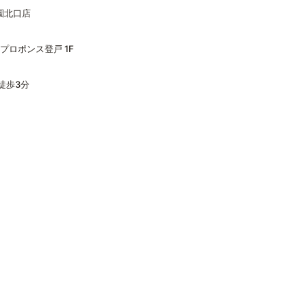
遊園北口店
 プロポンス登戸 1F
徒歩3分