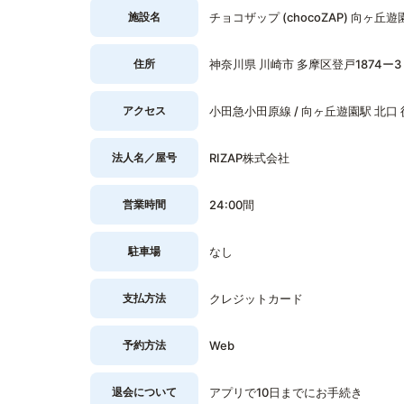
施設名
チョコザップ (chocoZAP) 向ヶ丘
住所
神奈川県 川崎市 多摩区登戸1874ー3
アクセス
小田急小田原線 / 向ヶ丘遊園駅 北口 
法人名／屋号
RIZAP株式会社
営業時間
24:00間
駐車場
なし
支払方法
クレジットカード
予約方法
Web
退会について
アプリで10日までにお手続き