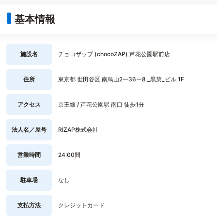
基本情報
施設名
チョコザップ (chocoZAP) 芦花公園駅前店
住所
東京都 世田谷区 南烏山2ー36ー8 _黒第_ビル 1F
アクセス
京王線 / 芦花公園駅 南口 徒歩1分
法人名／屋号
RIZAP株式会社
営業時間
24:00間
駐車場
なし
支払方法
クレジットカード