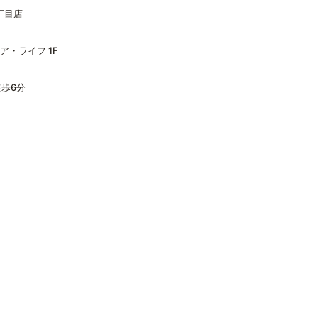
二丁目店
ア・ライフ 1F
徒歩6分