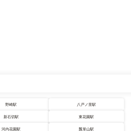
野崎駅
八戸ノ里駅
新石切駅
東花園駅
河内花園駅
瓢箪山駅