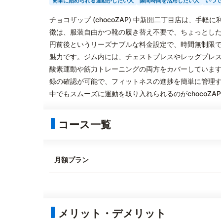
簡単に始められる運動がしたい人
隙間時間を活用したい人
いつ
チョコザップ (chocoZAP) 中新開二丁目店は、
徴は、服装自由かつ靴の履き替え不要で、ちょっとした
円前後というリーズナブルな料金設定で、時間無制限
魅力です。ジム内には、チェストプレスやレッグプレ
酸素運動や筋力トレーニングの両方をカバーしていま
録の確認が可能で、フィットネスの進捗を簡単に管理
中でもスムーズに運動を取り入れられるのがchocoZA
コース一覧
月額プラン
メリット・デメリット