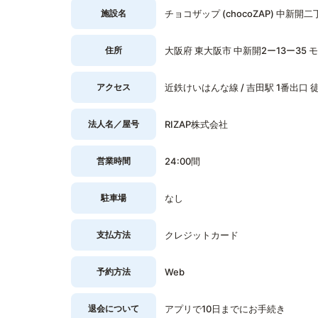
施設名
チョコザップ (chocoZAP) 中新開
住所
大阪府 東大阪市 中新開2ー13ー35 モ
アクセス
近鉄けいはんな線 / 吉田駅 1番出口 
法人名／屋号
RIZAP株式会社
営業時間
24:00間
駐車場
なし
支払方法
クレジットカード
予約方法
Web
退会について
アプリで10日までにお手続き