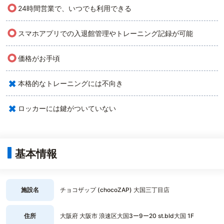
○
24時間営業で、いつでも利用できる
○
スマホアプリでの入退館管理やトレーニング記録が可能
○
価格がお手頃
×
本格的なトレーニングには不向き
×
ロッカーには鍵がついていない
基本情報
施設名
チョコザップ (chocoZAP) 大国三丁目店
住所
大阪府 大阪市 浪速区大国3ー9ー20 st.bld大国 1F