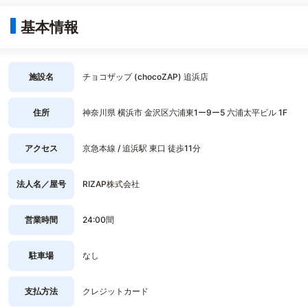
基本情報
施設名
チョコザップ (chocoZAP) 追浜店
住所
神奈川県 横浜市 金沢区六浦東1ー9ー5 六浦太平ビル 1F
アクセス
京急本線 / 追浜駅 東口 徒歩11分
法人名／屋号
RIZAP株式会社
営業時間
24:00間
駐車場
なし
支払方法
クレジットカード