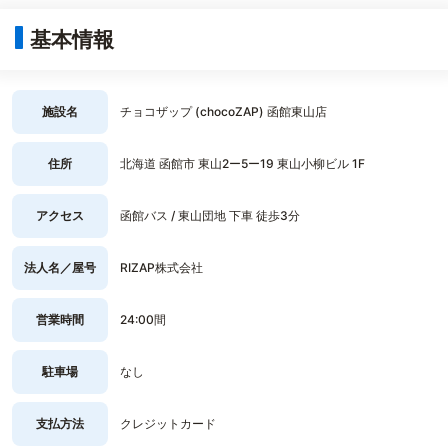
基本情報
施設名
チョコザップ (chocoZAP) 函館東山店
住所
北海道 函館市 東山2ー5ー19 東山小柳ビル 1F
アクセス
函館バス / 東山団地 下車 徒歩3分
法人名／屋号
RIZAP株式会社
営業時間
24:00間
駐車場
なし
支払方法
クレジットカード