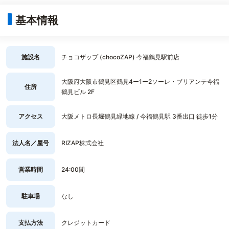
基本情報
施設名
チョコザップ (chocoZAP) 今福鶴見駅前店
大阪府大阪市鶴見区鶴見4ー1ー2ソーレ・ブリアンテ今福
住所
鶴見ビル 2F
アクセス
大阪メトロ長堀鶴見緑地線 / 今福鶴見駅 3番出口 徒歩1分
法人名／屋号
RIZAP株式会社
営業時間
24:00間
駐車場
なし
支払方法
クレジットカード