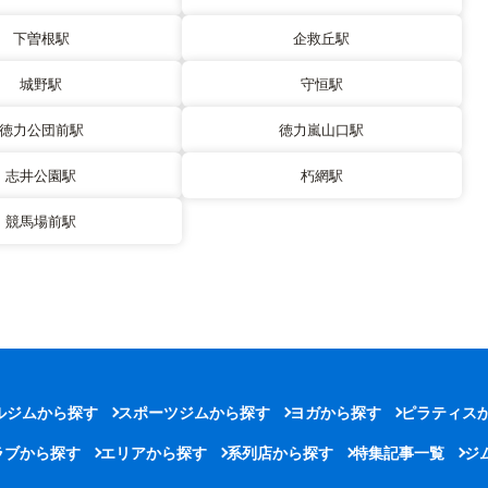
下曽根駅
企救丘駅
城野駅
守恒駅
徳力公団前駅
徳力嵐山口駅
志井公園駅
朽網駅
競馬場前駅
ルジムから探す
スポーツジムから探す
ヨガから探す
ピラティス
ラブから探す
エリアから探す
系列店から探す
特集記事一覧
ジ