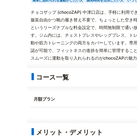
簡単に始められる運動がしたい人
隙間時間を活用したい人
いつ
チョコザップ (chocoZAP) 中津口店は、手軽に
服装自由かつ靴の履き替え不要で、ちょっとした空き時
というリーズナブルな料金設定で、時間無制限で通い
す。ジム内には、チェストプレスやレッグプレス、ト
動や筋力トレーニングの両方をカバーしています。専
認が可能で、フィットネスの進捗を簡単に管理するこ
スムーズに運動を取り入れられるのがchocoZAPの魅
コース一覧
月額プラン
メリット・デメリット