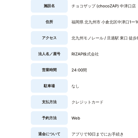
施設名
チョコザップ (chocoZAP) 中津口店
住所
福岡県 北九州市 小倉北区中津口1ー10
アクセス
北九州モノレール / 旦過駅 東口 徒歩
法人名／屋号
RIZAP株式会社
営業時間
24:00間
駐車場
なし
支払方法
クレジットカード
予約方法
Web
退会について
アプリで10日までにお手続き