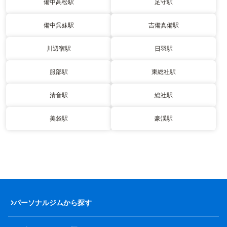
備中高松駅
足守駅
備中呉妹駅
吉備真備駅
川辺宿駅
日羽駅
服部駅
東総社駅
清音駅
総社駅
美袋駅
豪渓駅
パーソナルジムから探す