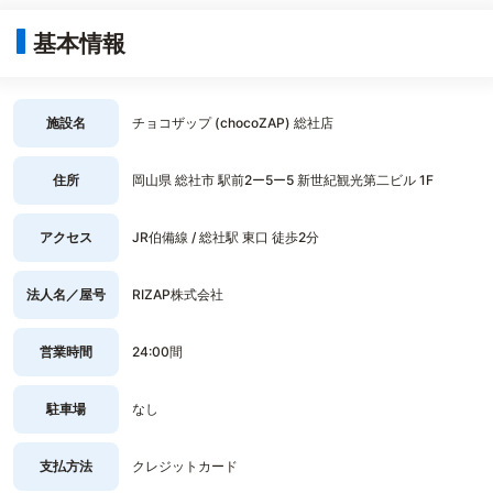
基本情報
施設名
チョコザップ (chocoZAP) 総社店
住所
岡山県 総社市 駅前2ー5ー5 新世紀観光第二ビル 1F
アクセス
JR伯備線 / 総社駅 東口 徒歩2分
法人名／屋号
RIZAP株式会社
営業時間
24:00間
駐車場
なし
支払方法
クレジットカード