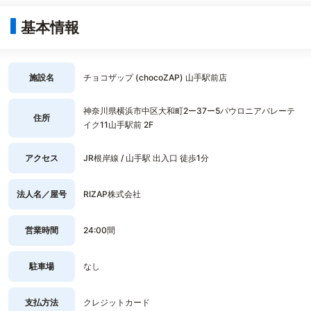
基本情報
施設名
チョコザップ (chocoZAP) 山手駅前店
神奈川県横浜市中区大和町2ー37ー5パウロニアバレーテ
住所
イク11山手駅前 2F
アクセス
JR根岸線 / 山手駅 出入口 徒歩1分
法人名／屋号
RIZAP株式会社
営業時間
24:00間
駐車場
なし
支払方法
クレジットカード