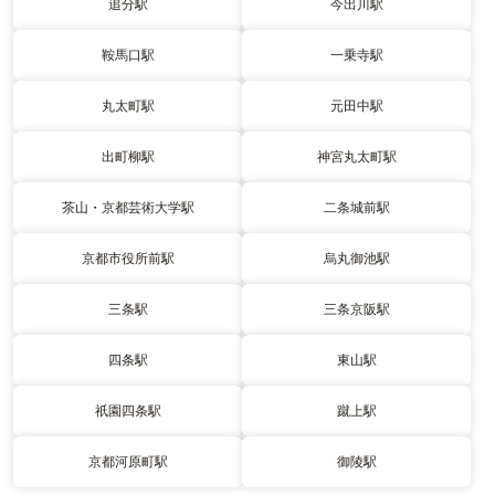
追分駅
今出川駅
鞍馬口駅
一乗寺駅
丸太町駅
元田中駅
出町柳駅
神宮丸太町駅
茶山・京都芸術大学駅
二条城前駅
京都市役所前駅
烏丸御池駅
三条駅
三条京阪駅
四条駅
東山駅
祇園四条駅
蹴上駅
京都河原町駅
御陵駅