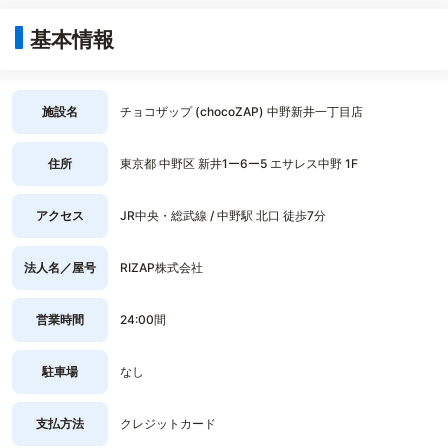
基本情報
施設名
チョコザップ (chocoZAP) 中野新井一丁目店
住所
東京都 中野区 新井1ー6ー5 エサレス中野 1F
アクセス
JR中央・総武線 / 中野駅 北口 徒歩7分
法人名／屋号
RIZAP株式会社
営業時間
24:00間
駐車場
なし
支払方法
クレジットカード