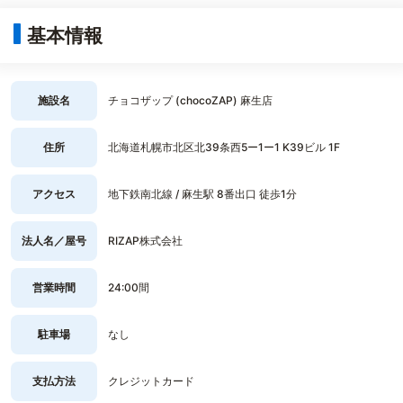
基本情報
施設名
チョコザップ (chocoZAP) 麻生店
住所
北海道札幌市北区北39条西5ー1ー1 K39ビル 1F
アクセス
地下鉄南北線 / 麻生駅 8番出口 徒歩1分
法人名／屋号
RIZAP株式会社
営業時間
24:00間
駐車場
なし
支払方法
クレジットカード