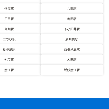
伏屋駅
八田駅
戸田駅
春田駅
高畑駅
下小田井駅
二ツ杁駅
新川橋駅
枇杷島駅
西枇杷島駅
七宝駅
木田駅
蟹江駅
近鉄蟹江駅