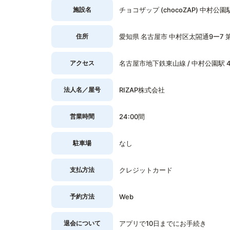
施設名
チョコザップ (chocoZAP) 中村公
住所
愛知県 名古屋市 中村区太閤通9ー7 第
アクセス
名古屋市地下鉄東山線 / 中村公園駅 
法人名／屋号
RIZAP株式会社
営業時間
24:00間
駐車場
なし
支払方法
クレジットカード
予約方法
Web
退会について
アプリで10日までにお手続き