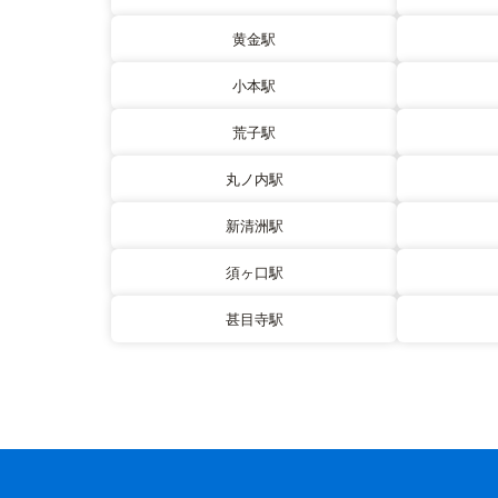
黄金駅
小本駅
荒子駅
丸ノ内駅
新清洲駅
須ヶ口駅
甚目寺駅