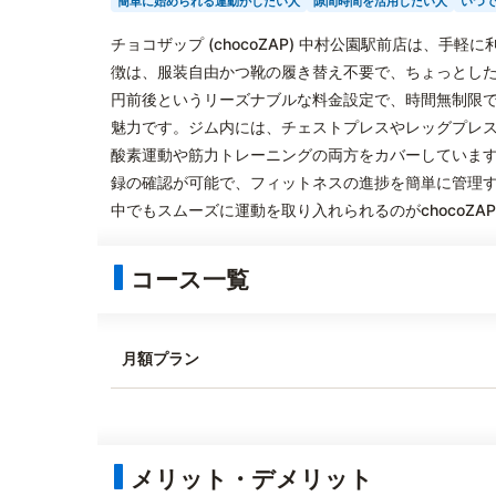
簡単に始められる運動がしたい人
隙間時間を活用したい人
いつ
チョコザップ (chocoZAP) 中村公園駅前店は、
徴は、服装自由かつ靴の履き替え不要で、ちょっとした
円前後というリーズナブルな料金設定で、時間無制限
魅力です。ジム内には、チェストプレスやレッグプレ
酸素運動や筋力トレーニングの両方をカバーしていま
録の確認が可能で、フィットネスの進捗を簡単に管理
中でもスムーズに運動を取り入れられるのがchocoZA
コース一覧
月額プラン
メリット・デメリット