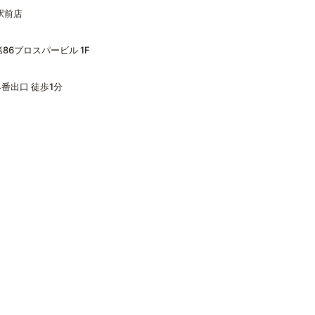
園駅前店
86プロスパービル 1F
4番出口 徒歩1分