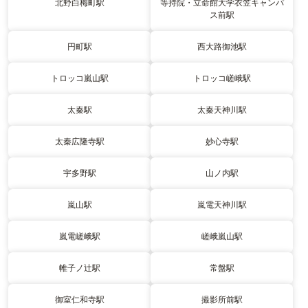
北野白梅町駅
等持院・立命館大学衣笠キャンパ
ス前駅
円町駅
西大路御池駅
トロッコ嵐山駅
トロッコ嵯峨駅
太秦駅
太秦天神川駅
太秦広隆寺駅
妙心寺駅
宇多野駅
山ノ内駅
嵐山駅
嵐電天神川駅
嵐電嵯峨駅
嵯峨嵐山駅
帷子ノ辻駅
常盤駅
御室仁和寺駅
撮影所前駅