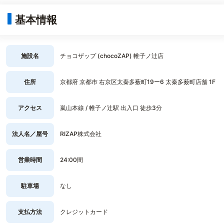
基本情報
施設名
チョコザップ (chocoZAP) 帷子ノ辻店
住所
京都府 京都市 右京区太秦多薮町19ー6 太秦多薮町店舗 1F
アクセス
嵐山本線 / 帷子ノ辻駅 出入口 徒歩3分
法人名／屋号
RIZAP株式会社
営業時間
24:00間
駐車場
なし
支払方法
クレジットカード