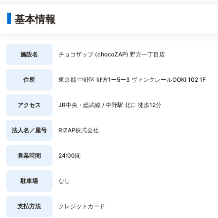
基本情報
施設名
チョコザップ (chocoZAP) 野方一丁目店
住所
東京都 中野区 野方1ー5ー3 ヴァンクレールOOKI 102 1F
アクセス
JR中央・総武線 / 中野駅 北口 徒歩12分
法人名／屋号
RIZAP株式会社
営業時間
24:00間
駐車場
なし
支払方法
クレジットカード