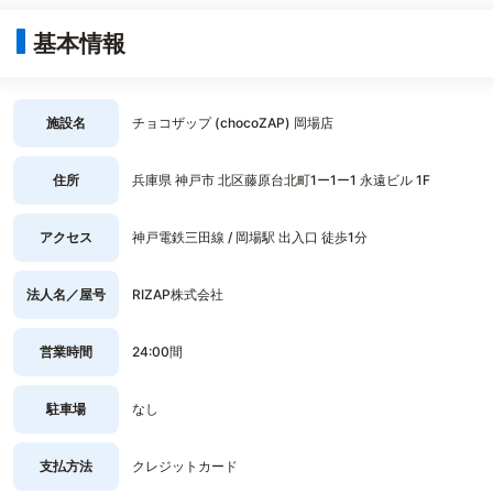
基本情報
施設名
チョコザップ (chocoZAP) 岡場店
住所
兵庫県 神戸市 北区藤原台北町1ー1ー1 永遠ビル 1F
アクセス
神戸電鉄三田線 / 岡場駅 出入口 徒歩1分
法人名／屋号
RIZAP株式会社
営業時間
24:00間
駐車場
なし
支払方法
クレジットカード