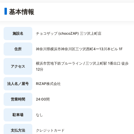
基本情報
施設名
チョコザップ (chocoZAP) 三ツ沢上町店
住所
神奈川県横浜市神奈川区三ツ沢西町4ー13川本ビル 1F
横浜市営地下鉄ブルーライン / 三ツ沢上町駅 1番出口 徒歩
アクセス
12分
法人名／屋号
RIZAP株式会社
営業時間
24:00間
駐車場
なし
支払方法
クレジットカード