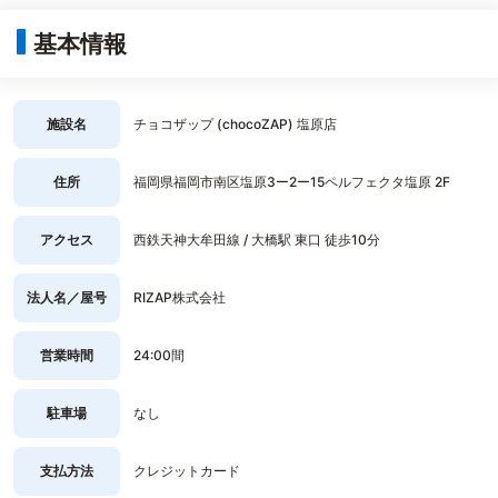
基本情報
施設名
チョコザップ (chocoZAP) 塩原店
住所
福岡県福岡市南区塩原3ー2ー15ペルフェクタ塩原 2F
アクセス
西鉄天神大牟田線 / 大橋駅 東口 徒歩10分
法人名／屋号
RIZAP株式会社
営業時間
24:00間
駐車場
なし
支払方法
クレジットカード