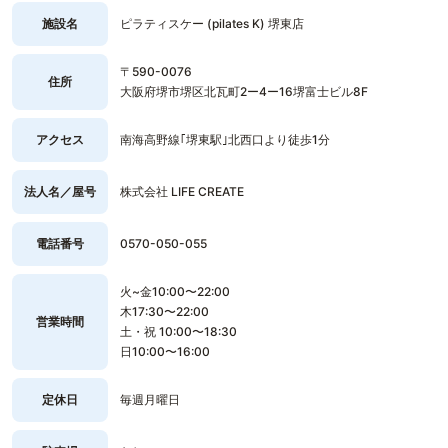
施設名
ピラティスケー (pilates K) 堺東店
〒590-0076
住所
大阪府堺市堺区北瓦町2ー4ー16堺富士ビル8F
アクセス
南海高野線｢堺東駅｣北西口より徒歩1分
法人名／屋号
株式会社 LIFE CREATE
電話番号
0570-050-055
火~金10:00〜22:00
木17:30〜22:00
営業時間
土・祝 10:00〜18:30
日10:00〜16:00
定休日
毎週月曜日