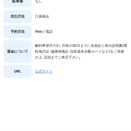
駐車場
なし
支払方法
口座振込
予約方法
Web / 電話
解約希望月の2ヶ月前の20日までに会員証と身分証明書(運
退会について
転免許証･健康保険証･住民基本台帳カードなど)をご持参
の上､店頭までご来店下さい｡
URL
公式サイト