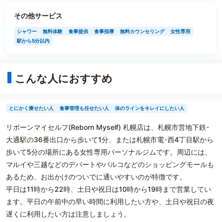
その他サービス
シャワー
無料体験
食事提供
食事指導
無料カウンセリング
女性専用
駅から5分以内
こんな人におすすめ
とにかく痩せたい人
食事管理も任せたい人
体のラインをキレイにしたい人
リボーンマイセルフ(Reborn Myself) 札幌店は、札幌市営地下鉄･
大通駅の36番出口から歩いて1分、または札幌市電･西4丁目駅から
歩いて5分の場所にある女性専用パーソナルジムです。周辺には、
マルイや三越などのデパートやパルコなどのショッピングモールも
あるため、お出かけのついでに通いやすいのが特徴です。
平日は11時から22時、土日や祝日は10時から19時まで営業してい
ます。平日の午前中の早い時間に利用したい方や、土日や祝日の夜
遅くに利用したい方は注意しましょう。