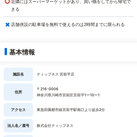
○
近隣にはスーパーマーケットがあり、買い物をしてから帰宅で
きる
×
店舗併設の駐車場を無料で使えるのは2時間までに限られる
基本情報
施設名
ティップネス 宮前平店
〒216-0006
住所
神奈川県川崎市宮前区宮前平1ー10ー1
アクセス
東急田園都市線宮前平駅南口より徒歩2分
法人名／屋号
株式会社ティップネス