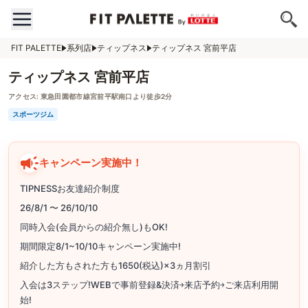
FIT PALETTE
系列店
ティップネス
ティップネス 宮前平店
ティップネス 宮前平店
アクセス:
東急田園都市線宮前平駅南口より徒歩2分
スポーツジム
キャンペーン実施中！
TIPNESSお友達紹介制度
26/8/1 〜 26/10/10
同時入会(会員からの紹介無し)もOK!
期間限定8/1~10/10キャンペーン実施中!
紹介した方もされた方も1650(税込)×3ヵ月割引
入会は3ステップ!WEBで事前登録&決済￫来店予約￫ご来店利用開
始!