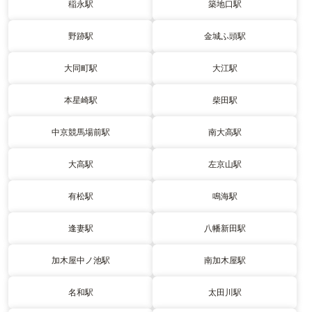
稲永駅
築地口駅
野跡駅
金城ふ頭駅
大同町駅
大江駅
本星崎駅
柴田駅
中京競馬場前駅
南大高駅
大高駅
左京山駅
有松駅
鳴海駅
逢妻駅
八幡新田駅
加木屋中ノ池駅
南加木屋駅
名和駅
太田川駅