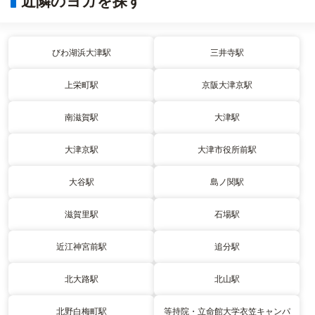
近隣のヨガを探す
びわ湖浜大津駅
三井寺駅
上栄町駅
京阪大津京駅
南滋賀駅
大津駅
大津京駅
大津市役所前駅
大谷駅
島ノ関駅
滋賀里駅
石場駅
近江神宮前駅
追分駅
北大路駅
北山駅
北野白梅町駅
等持院・立命館大学衣笠キャンパ