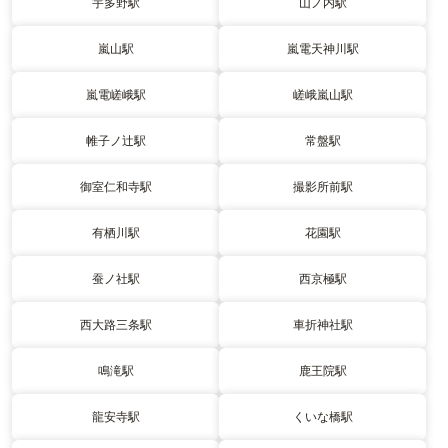
宇多野駅
山ノ内駅
嵐山駅
嵐電天神川駅
嵐電嵯峨駅
嵯峨嵐山駅
帷子ノ辻駅
常盤駅
御室仁和寺駅
撮影所前駅
有栖川駅
花園駅
蚕ノ社駅
西京極駅
西大路三条駅
車折神社駅
鳴滝駅
鹿王院駅
龍安寺駅
くいな橋駅