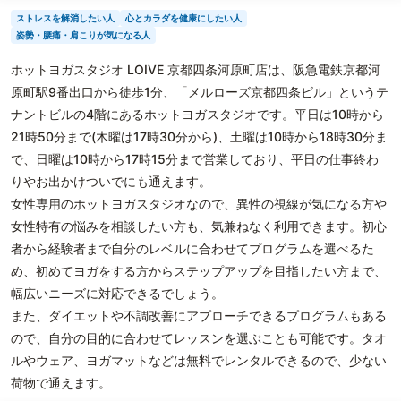
ストレスを解消したい人
心とカラダを健康にしたい人
姿勢・腰痛・肩こりが気になる人
ホットヨガスタジオ LOIVE 京都四条河原町店は、阪急電鉄京都河
原町駅9番出口から徒歩1分、「メルローズ京都四条ビル」というテ
ナントビルの4階にあるホットヨガスタジオです。平日は10時から
21時50分まで(木曜は17時30分から)、土曜は10時から18時30分ま
で、日曜は10時から17時15分まで営業しており、平日の仕事終わ
りやお出かけついでにも通えます。
女性専用のホットヨガスタジオなので、異性の視線が気になる方や
女性特有の悩みを相談したい方も、気兼ねなく利用できます。初心
者から経験者まで自分のレベルに合わせてプログラムを選べるた
め、初めてヨガをする方からステップアップを目指したい方まで、
幅広いニーズに対応できるでしょう。
また、ダイエットや不調改善にアプローチできるプログラムもある
ので、自分の目的に合わせてレッスンを選ぶことも可能です。タオ
ルやウェア、ヨガマットなどは無料でレンタルできるので、少ない
荷物で通えます。