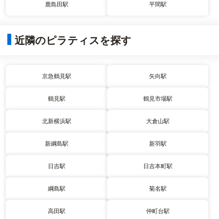
鹿島田駅
平間駅
近隣のピラティスを探す
京急鶴見駅
矢向駅
鶴見駅
鶴見市場駅
北新横浜駅
大倉山駅
新綱島駅
新羽駅
日吉駅
日吉本町駅
綱島駅
菊名駅
高田駅
仲町台駅