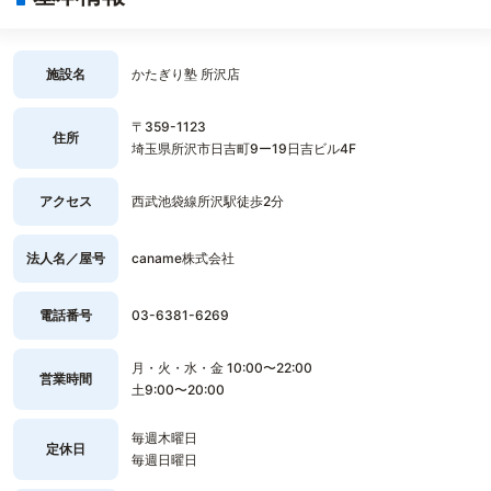
施設名
かたぎり塾 所沢店
〒359-1123
住所
埼玉県所沢市日吉町9ー19日吉ビル4F
アクセス
西武池袋線所沢駅徒歩2分
法人名／屋号
caname株式会社
電話番号
03-6381-6269
月・火・水・金 10:00〜22:00
営業時間
土9:00〜20:00
毎週木曜日
定休日
毎週日曜日