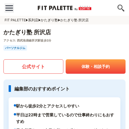
FIT PALETTE
系列店
かたぎり塾
かたぎり塾 所沢店
かたぎり塾 所沢店
アクセス:
西武池袋線所沢駅徒歩2分
パーソナルジム
公式サイト
体験・相談予約
編集部のおすすめポイント
駅から徒歩2分とアクセスしやすい
平日は22時まで営業しているので仕事終わりにもおす
すめ