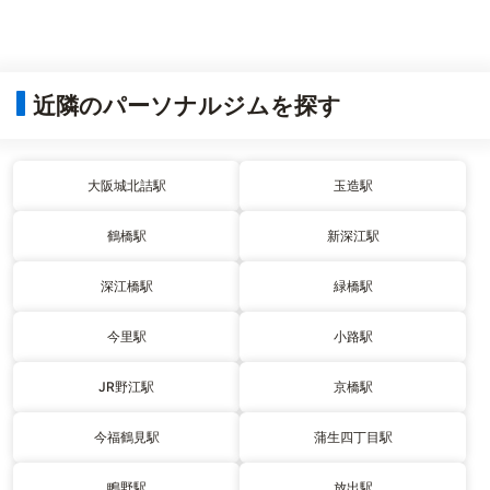
近隣のパーソナルジムを探す
大阪城北詰駅
玉造駅
鶴橋駅
新深江駅
深江橋駅
緑橋駅
今里駅
小路駅
JR野江駅
京橋駅
今福鶴見駅
蒲生四丁目駅
鴫野駅
放出駅