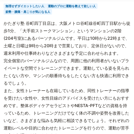
無理せずダイエットしたい人
運動のプロに運動を教えて欲しい人
姿勢・腰痛・肩こりが気になる人
かたぎり塾 谷町四丁目店は、大阪メトロ谷町線谷町四丁目駅から徒
歩1分、「大手前ストークマンション」というマンションの2階
(204号室)にあるパーソナルジムです。平日は10時から22時まで、
土曜と日曜は9時から20時まで営業しており、定休日がないので、
週末利用や仕事終わりなどさまざまな予定に合わせられます。
完全個室のパーソナルジムなので、周囲に他の利用者がいないプラ
イベートな空間でトレーニングできます。運動している姿を見られ
たくない方や、マシンの順番待ちをしたくない方も快適に利用でき
るでしょう。
また、女性トレーナーも在籍しているため、同性トレーナーの指導
を受けたい女性や、女性目線のアドバイスを受けたい方にもおすす
めです。整体ボディケアセラピストやNESTA-PFTなどの資格を持
っているため、トレーニングだけでなく体の不調や姿勢を改善した
いなど、さまざまな悩みも気軽に相談できるでしょう。それぞれの
運動レベルや目的に合わせたトレーニングを行うので、運動が苦手