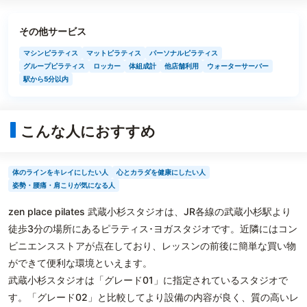
その他サービス
マシンピラティス
マットピラティス
パーソナルピラティス
グループピラティス
ロッカー
体組成計
他店舗利用
ウォーターサーバー
駅から5分以内
こんな人におすすめ
体のラインをキレイにしたい人
心とカラダを健康にしたい人
姿勢・腰痛・肩こりが気になる人
zen place pilates 武蔵小杉スタジオは、JR各線の武蔵小杉駅より
徒歩3分の場所にあるピラティス･ヨガスタジオです。近隣にはコン
ビニエンスストアが点在しており、レッスンの前後に簡単な買い物
ができて便利な環境といえます。
武蔵小杉スタジオは「グレード01」に指定されているスタジオで
す。「グレード02」と比較してより設備の内容が良く、質の高いレ