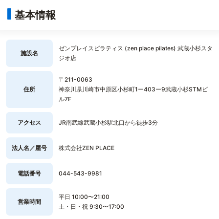
基本情報
ゼンプレイスピラティス (zen place pilates) 武蔵小杉スタ
施設名
ジオ店
〒211-0063
住所
神奈川県川崎市中原区小杉町1ー403ー9武蔵小杉STMビ
ル7F
アクセス
JR南武線武蔵小杉駅北口から徒歩3分
法人名／屋号
株式会社ZEN PLACE
電話番号
044-543-9981
平日 10:00〜21:00
営業時間
土・日・祝 9:30〜17:00