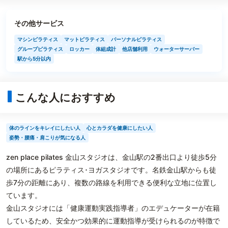
その他サービス
マシンピラティス
マットピラティス
パーソナルピラティス
グループピラティス
ロッカー
体組成計
他店舗利用
ウォーターサーバー
駅から5分以内
こんな人におすすめ
体のラインをキレイにしたい人
心とカラダを健康にしたい人
姿勢・腰痛・肩こりが気になる人
zen place pilates 金山スタジオは、金山駅の2番出口より徒歩5分
の場所にあるピラティス･ヨガスタジオです。名鉄金山駅からも徒
歩7分の距離にあり、複数の路線を利用できる便利な立地に位置し
ています。
金山スタジオには「健康運動実践指導者」のエデュケーターが在籍
しているため、安全かつ効果的に運動指導が受けられるのが特徴で