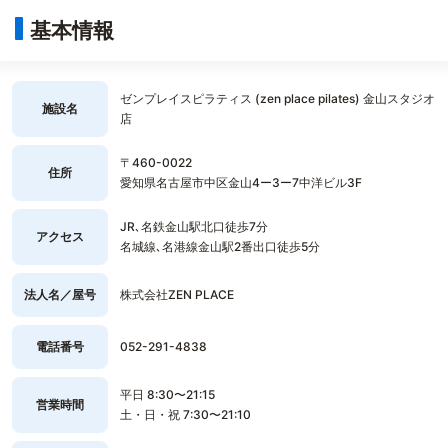
基本情報
ゼンプレイスピラティス (zen place pilates) 金山スタジオ
施設名
店
〒460-0022
住所
愛知県名古屋市中区金山4ー3ー7中洋ビル3F
JR､名鉄金山駅北口徒歩7分
アクセス
名城線､名港線金山駅2番出口徒歩5分
法人名／屋号
株式会社ZEN PLACE
電話番号
052-291-4838
平日 8:30〜21:15
営業時間
土・日・祝 7:30〜21:10