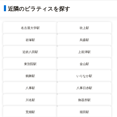
近隣のピラティスを探す
名古屋大学駅
吹上駅
岩塚駅
烏森駅
近鉄八田駅
上前津駅
東別院駅
金山駅
鶴舞駅
いりなか駅
八事駅
八事日赤駅
川名駅
御器所駅
荒畑駅
堀田駅