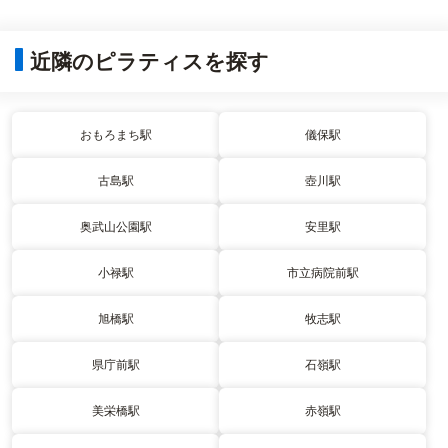
近隣のピラティスを探す
おもろまち駅
儀保駅
古島駅
壺川駅
奥武山公園駅
安里駅
小禄駅
市立病院前駅
旭橋駅
牧志駅
県庁前駅
石嶺駅
美栄橋駅
赤嶺駅