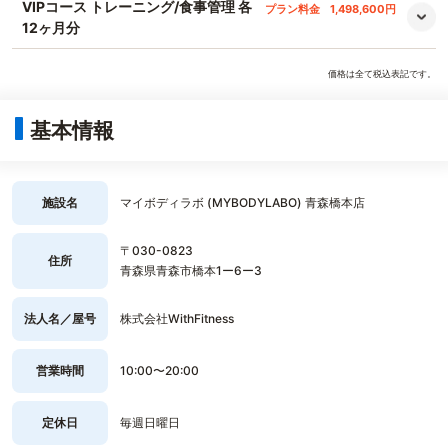
VIPコース トレーニング/食事管理 各
プラン料金
1,498,600円
12ヶ月分
価格は全て税込表記です。
基本情報
施設名
マイボディラボ (MYBODYLABO) 青森橋本店
〒030-0823
住所
青森県青森市橋本1ー6ー3
法人名／屋号
株式会社WithFitness
営業時間
10:00〜20:00
定休日
毎週日曜日