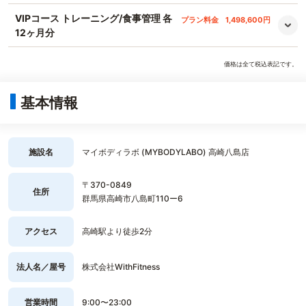
VIPコース トレーニング/食事管理 各
プラン料金
1,498,600円
12ヶ月分
価格は全て税込表記です。
基本情報
施設名
マイボディラボ (MYBODYLABO) 高崎八島店
〒370-0849
住所
群馬県高崎市八島町110ー6
アクセス
高崎駅より徒歩2分
法人名／屋号
株式会社WithFitness
営業時間
9:00〜23:00