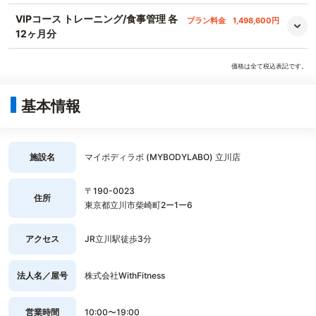
VIPコース トレーニング/食事管理 各
プラン料金
1,498,600円
12ヶ月分
価格は全て税込表記です。
基本情報
施設名
マイボディラボ (MYBODYLABO) 立川店
〒190-0023
住所
東京都立川市柴崎町2ー1ー6
アクセス
JR立川駅徒歩3分
法人名／屋号
株式会社WithFitness
営業時間
10:00〜19:00