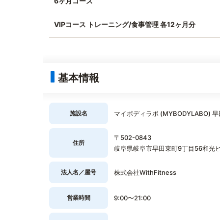
6ヶ月コース
VIPコース トレーニング/食事管理 各12ヶ月分
基本情報
施設名
マイボディラボ (MYBODYLABO) 
〒502-0843
住所
岐阜県岐阜市早田東町9丁目56和光ビ
法人名／屋号
株式会社WithFitness
営業時間
9:00〜21:00