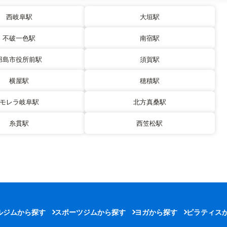
西岐阜駅
大垣駅
不破一色駅
南宿駅
羽島市役所前駅
須賀駅
横屋駅
穂積駅
モレラ岐阜駅
北方真桑駅
糸貫駅
西笠松駅
ルジムから探す
スポーツジムから探す
ヨガから探す
ピラティス