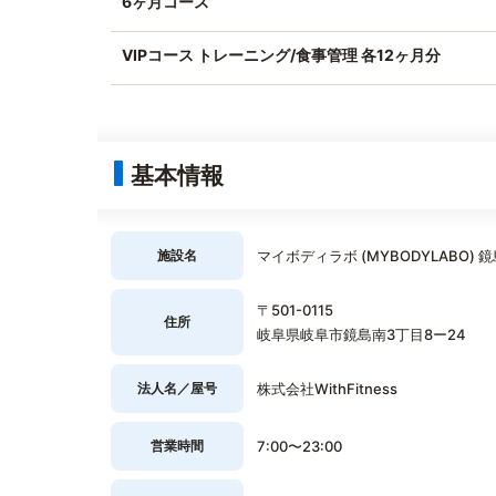
6ヶ月コース
VIPコース トレーニング/食事管理 各12ヶ月分
基本情報
施設名
マイボディラボ (MYBODYLABO) 
〒501-0115
住所
岐阜県岐阜市鏡島南3丁目8ー24
法人名／屋号
株式会社WithFitness
営業時間
7:00〜23:00