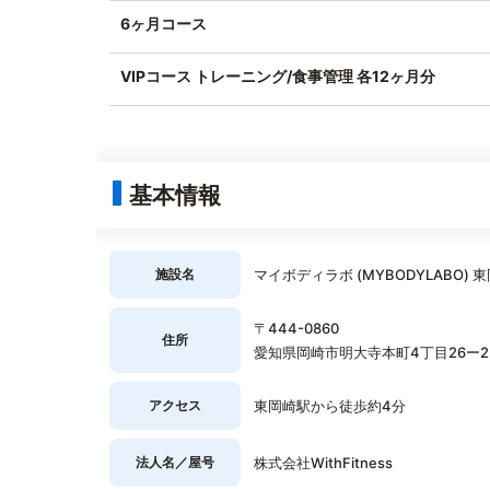
6ヶ月コース
VIPコース トレーニング/食事管理 各12ヶ月分
基本情報
施設名
マイボディラボ (MYBODYLABO) 
〒444-0860
住所
愛知県岡崎市明大寺本町4丁目26ー2Lase
アクセス
東岡崎駅から徒歩約4分
法人名／屋号
株式会社WithFitness