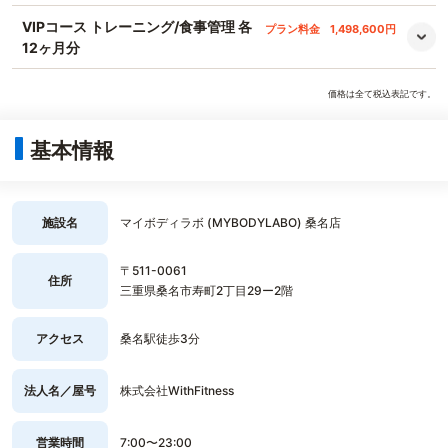
VIPコース トレーニング/食事管理 各
プラン料金
1,498,600円
12ヶ月分
価格は全て税込表記です。
基本情報
施設名
マイボディラボ (MYBODYLABO) 桑名店
〒511-0061
住所
三重県桑名市寿町2丁目29ー2階
アクセス
桑名駅徒歩3分
法人名／屋号
株式会社WithFitness
営業時間
7:00〜23:00