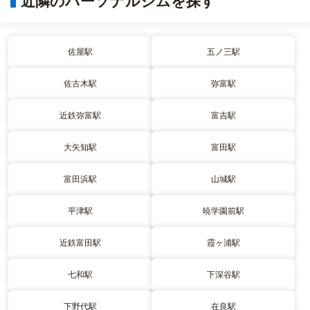
近隣のパーソナルジムを探す
佐屋駅
五ノ三駅
佐古木駅
弥富駅
近鉄弥富駅
富吉駅
大矢知駅
富田駅
富田浜駅
山城駅
平津駅
暁学園前駅
近鉄富田駅
霞ヶ浦駅
七和駅
下深谷駅
下野代駅
在良駅