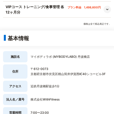
VIPコース トレーニング/食事管理 各
プラン料金
1,498,600円
12ヶ月分
価格は全て税込表記です。
基本情報
施設名
マイボディラボ (MYBODYLABO) 丹波橋店
〒612-0073
住所
京都府京都市伏見区桃山筒井伊賀西町40シコービル3F
アクセス
近鉄丹波橋駅徒歩1分
法人名／屋号
株式会社WithFitness
営業時間
7:00〜23:00