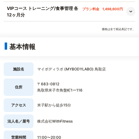
VIPコース トレーニング/食事管理 各
プラン料金
1,498,600円
12ヶ月分
価格は全て税込表記です。
基本情報
施設名
マイボディラボ (MYBODYLABO) 鳥取店
〒683-0812
住所
鳥取県米子市角盤町1ー116
アクセス
米子駅から徒歩15分
法人名／屋号
株式会社WithFitness
営業時間
11:00〜20:00