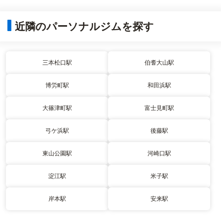
近隣のパーソナルジムを探す
三本松口駅
伯耆大山駅
博労町駅
和田浜駅
大篠津町駅
富士見町駅
弓ケ浜駅
後藤駅
東山公園駅
河崎口駅
淀江駅
米子駅
岸本駅
安来駅