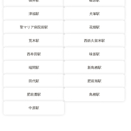
御井駅
櫛原駅
津福駅
犬塚駅
聖マリア病院前駅
花畑駅
荒木駅
西鉄久留米駅
西牟田駅
味坂駅
端間駅
新鳥栖駅
田代駅
肥前旭駅
肥前麓駅
鳥栖駅
中原駅