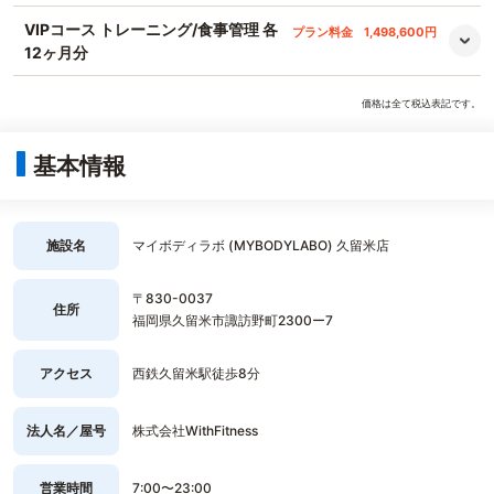
VIPコース トレーニング/食事管理 各
プラン料金
1,498,600円
12ヶ月分
価格は全て税込表記です。
基本情報
施設名
マイボディラボ (MYBODYLABO) 久留米店
〒830-0037
住所
福岡県久留米市諏訪野町2300ー7
アクセス
西鉄久留米駅徒歩8分
法人名／屋号
株式会社WithFitness
営業時間
7:00〜23:00