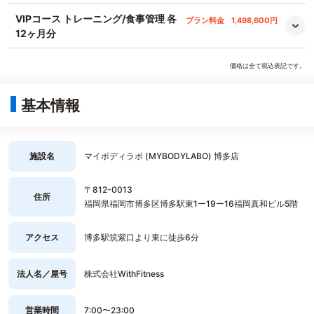
VIPコース トレーニング/食事管理 各
プラン料金
1,498,600円
12ヶ月分
価格は全て税込表記です。
基本情報
施設名
マイボディラボ (MYBODYLABO) 博多店
〒812-0013
住所
福岡県福岡市博多区博多駅東1ー19ー16福岡真和ビル5階
アクセス
博多駅筑紫口より東に徒歩6分
法人名／屋号
株式会社WithFitness
営業時間
7:00〜23:00