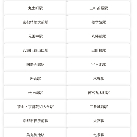
丸太町駅
二軒茶屋駅
京都精華大前駅
修学院駅
元田中駅
八幡前駅
八瀬比叡山口駅
出町柳駅
国際会館駅
宝ヶ池駅
岩倉駅
木野駅
松ヶ崎駅
神宮丸太町駅
茶山・京都芸術大学駅
二条城前駅
京都市役所前駅
大宮駅
烏丸御池駅
七条駅