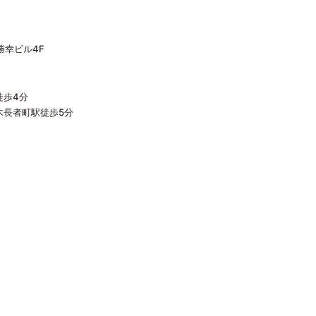
勝幸ビル4F
徒歩4分
木長者町駅徒歩5分