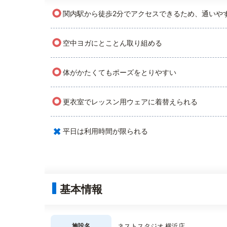
○
関内駅から徒歩2分でアクセスできるため、通いや
○
空中ヨガにとことん取り組める
○
体がかたくてもポーズをとりやすい
○
更衣室でレッスン用ウェアに着替えられる
×
平日は利用時間が限られる
基本情報
施設名
ネストスタジオ 横浜店